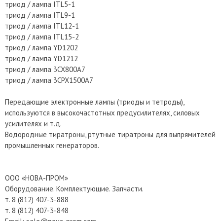
триод / лампа ITL5-1
триод / лампа ITL9-1
триод / лампа ITL12-1
триод / лампа ITL15-2
триод / лампа YD1202
триод / лампа YD1212
триод / лампа 3CX800A7
триод / лампа 3CPX1500A7
Передающие электронные лампы (триоды и тетроды),
используются в высокочастотных предусилителях, силовых
усилителях и т.д.
Водородные тиратроны, ртутные тиратроны для выпрямителей
промышленных генераторов.
ООО «НОВА-ПРОМ»
Оборудование. Комплектующие. Запчасти.
т. 8 (812) 407-3-888
т. 8 (812) 407-3-848