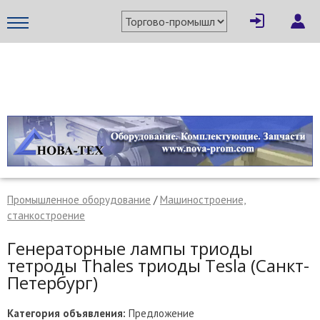
×
Написать поставщику
МЕТАПРОМ - российский торгово-промышленный портал
Промышленное оборудование
/
Машиностроение,
станкостроение
Генераторные лампы триоды
тетроды Thales триоды Tesla (Санкт-
Петербург)
Отмена
Отправить сообщение
Категория объявления:
Предложение