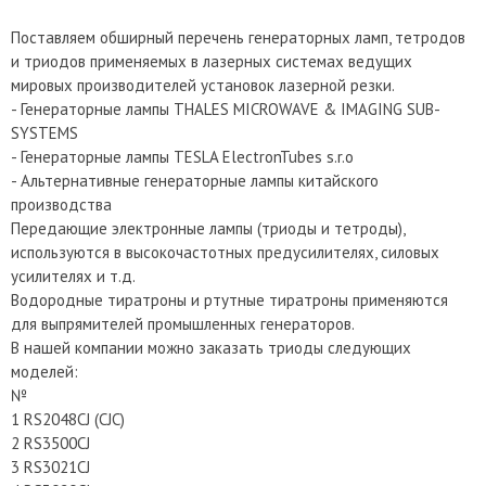
Поставляем обширный перечень генераторных ламп, тетродов
и триодов применяемых в лазерных системах ведущих
мировых производителей установок лазерной резки.
- Генераторные лампы THALES MICROWAVE & IMAGING SUB-
SYSTEMS
- Генераторные лампы TESLA ElectronTubes s.r.o
- Альтернативные генераторные лампы китайского
производства
Передающие электронные лампы (триоды и тетроды),
используются в высокочастотных предусилителях, силовых
усилителях и т.д.
Водородные тиратроны и ртутные тиратроны применяются
для выпрямителей промышленных генераторов.
В нашей компании можно заказать триоды следующих
моделей:
№
1 RS2048CJ (CJC)
2 RS3500CJ
3 RS3021CJ