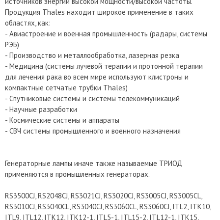
источников энергии высокой мощности/высокой частоты.
Продукция Thales находит широкое применение в таких
областях, как:
- Авиастроение и военная промышленность (радары, системы
РЭБ)
- Производство и металлообработка, лазерная резка
- Медицина (системы лучевой терапии и протонной терапии
для лечения рака во всем мире используют клистроны и
компактные сетчатые трубки Thales)
- Спутниковые системы и системы телекоммуникаций
- Научные разработки
- Космические системы и аппараты
- СВЧ системы промышленного и военного назначения
Генераторные лампы иначе также называемые ТРИОД
применяются в промышленных генераторах.
RS3500CJ, RS2048CJ, RS3021CJ, RS3020CJ, RS3005CJ, RS3005CL,
RS3010CJ, RS3040CL, RS3040CJ, RS3060CL, RS3060CJ, ITL2, ITK10,
ITL9, ITL12, ITK12, ITK12-1, ITL5-1, ITL15-2, ITL12-1, ITK15,