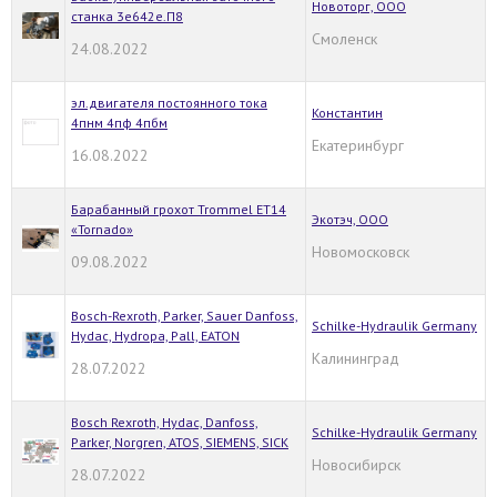
Новоторг, ООО
станка 3е642е.П8
Смоленск
24.08.2022
эл.двигателя постоянного тока
Константин
4пнм 4пф 4пбм
Екатеринбург
16.08.2022
Барабанный грохот Trommel ET14
Экотэч, ООО
«Tornado»
Новомосковск
09.08.2022
Bosch-Rexroth, Parker, Sauer Danfoss,
Schilke-Hydraulik Germany
Hydac, Hydropa, Pall, EATON
Калининград
28.07.2022
Bosch Rexroth, Hydac, Danfoss,
Schilke-Hydraulik Germany
Parker, Norgren, ATOS, SIEMENS, SICK
Новосибирск
28.07.2022