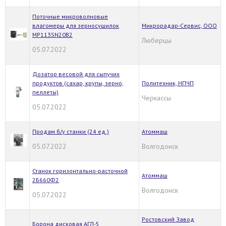
Поточные микроволновые
влагомеры для зерносушилок
Микрорадар-Сервис, ООО
МР113SN20B2
Люберцы
05.07.2022
Дозатор весовой для сыпучих
продуктов (сахар, крупы, зерно,
Политехник, НПЧП
пеллеты)
Черкассы
05.07.2022
Продам б/у станки (24 ед.)
Атоммаш
05.07.2022
Волгодонск
Станок горизонтально-расточной
Атоммаш
2Б660Ф2
Волгодонск
05.07.2022
Ростовский Завод
Борона дисковая АГЛ-5