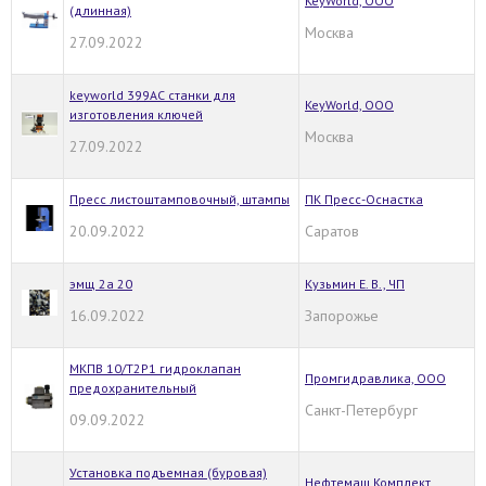
KeyWorld, ООО
(длинная)
Москва
27.09.2022
keyworld 399АС станки для
KeyWorld, ООО
изготовления ключей
Москва
27.09.2022
Пресс листоштамповочный, штампы
ПК Пресс-Оснастка
20.09.2022
Саратов
эмщ 2а 20
Кузьмин Е. В., ЧП
16.09.2022
Запорожье
МКПВ 10/Т2Р1 гидроклапан
Промгидравлика, ООО
предохранительный
Санкт-Петербург
09.09.2022
Установка подъемная (буровая)
Нефтемаш Комплект